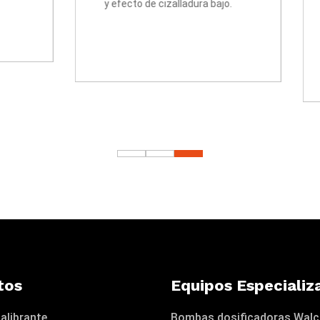
y efecto de cizalladura baj
tos
Equipos Especializ
alibrante
Bombas dosificadoras Wal