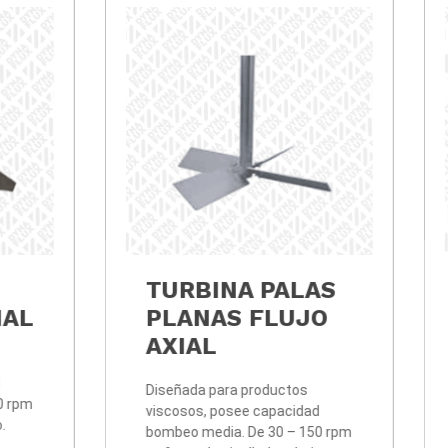
LICE AXIAL
TURBINA PAL
5 FLUJO AXIAL
PLANAS FLUJ
AXIAL
ada para productos
sos, posee capacidad
Diseñada para productos
o media. De 30 – 150 rpm
viscosos, posee capacida
to de cizalladura bajo.
bombeo media. De 30 – 1