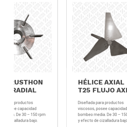
DISCO RUSTHON
HÉ
FLUJO RADIAL
T2
Diseñada para productos
Diseñ
viscosos, posee capacidad
visco
bombeo media. De 30 – 150 rpm
bombe
y efecto de cizalladura bajo.
y efec