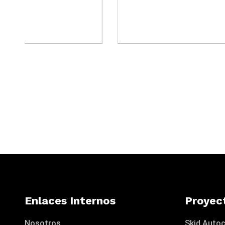
Enlaces Internos
Proyec
Nosotros
Skid Autoc