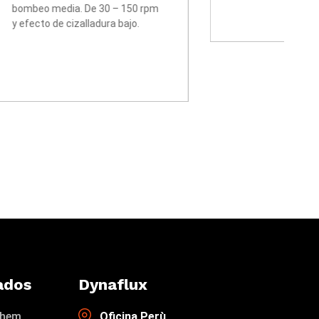
o.
bombeo media. De 30 – 150 rpm
y efecto de cizalladura bajo.
ados
Dynaflux
chem
Oficina Perù